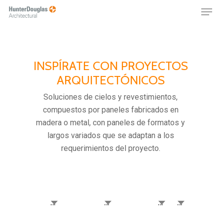
Skip
Menu
to
main
content
INSPÍRATE CON PROYECTOS
ARQUITECTÓNICOS
Soluciones de cielos y revestimientos,
compuestos por paneles fabricados en
madera o metal, con paneles de formatos y
largos variados que se adaptan a los
requerimientos del proyecto.
Productos
Gubbins Arquitectos
Arquitectos
Programas