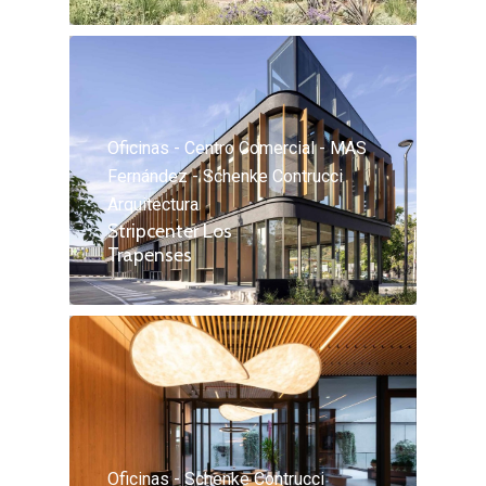
Oficinas - Centro Comercial - MAS
Fernández - Schenke Contrucci
Arquitectura
Stripcenter Los
Trapenses
Oficinas - Schenke Contrucci