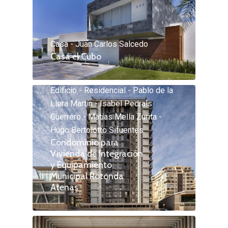
Casa - Juan Carlos Salcedo
Casa el Cubo
Edificio - Residencial - Pablo de la
Llera Martín - Isabel Pedrals
Guerrero - Matías Mella Zurita -
Hugo Bertolotto Sifuentes
Condominio para
Vivienda de Integración
y Equipamiento
Municipal Rotonda
Atenas