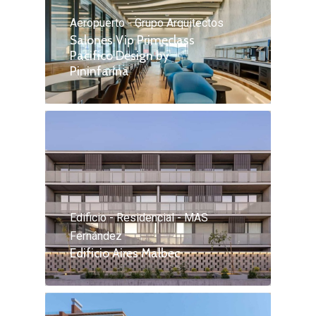
Aeropuerto - Grupo Arquitectos
Salones Vip Primeclass
Pacifico Design by
Pininfarina
Edificio - Residencial - MAS
Fernández
Edificio Aires Malbec