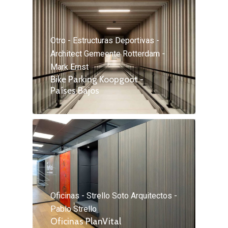
Otro - Estructuras Deportivas -
Architect Gemeente Rotterdam -
Mark Ernst
Bike Parking Koopgoot -
Países Bajos
Oficinas - Strello Soto Arquitectos -
Pablo Strello
Oficinas PlanVital