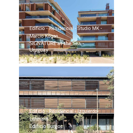
Edificio - Residencial - Studio MK -
Marcio Kogan
SIGNATURE at the Sea -
Uruguay
Edificio - Residencial - Izquierdo-
Lehmann
Edificio Burgos