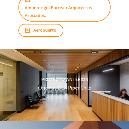
Amunátegui Barreau Arquitectos
Asociados.
Aeropuerto
PROYECTO ANTERIOR
Oficinas DLA Piper Chile