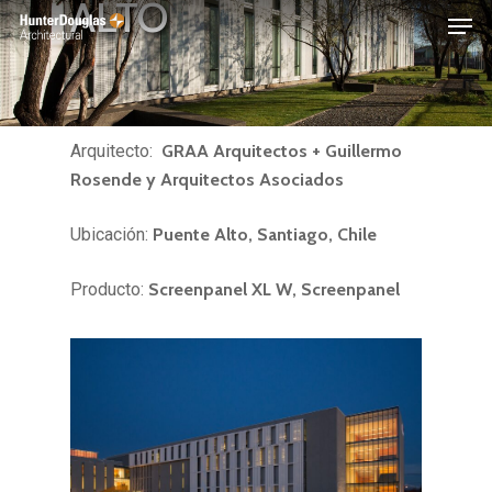
ALTO
Skip
Menu
to
main
content
Arquitecto:
GRAA Arquitectos + Guillermo
Rosende y Arquitectos Asociados
Ubicación:
Puente Alto,
Santiago, Chile
Producto:
Screenpanel XL W, Screenpanel