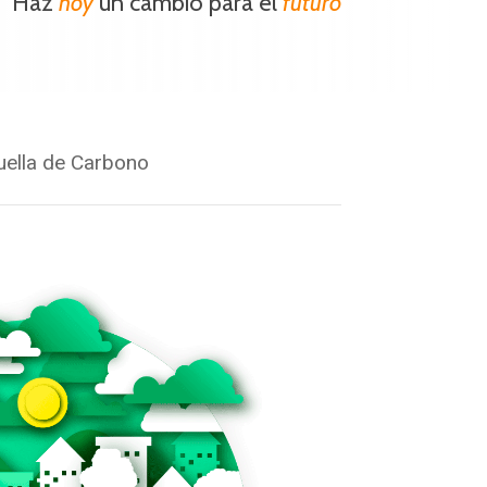
Haz
hoy
un cambio para el
futuro
uella de Carbono