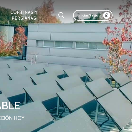
Menu
CORTINAS Y
Buscar
Menu
Iniciar Sesión
PERSIANAS
LAS ACÚSTICAS
ADAS Y
CORTASOLES
PANELES
REV. INTERIORES DE
PANELES SCREEN
FACHADAS DE
ERTAS
RETICULADOS
AISLANTES
MURO
MADERA
LICAS
ABLE
CCIÓN HOY