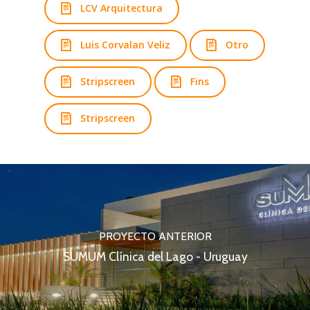
LCV Arquitectura
Luis Corvalan Veliz
Otro
Stripscreen
Fins
Stripscreen
PROYECTO ANTERIOR
SUMUM Clínica del Lago - Uruguay