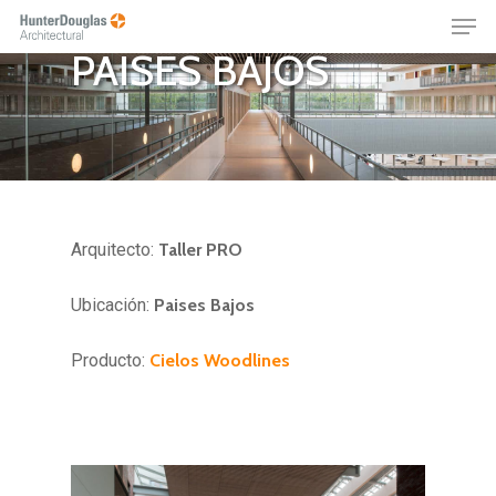
AMERSFOORT –
Skip
Menu
to
PAISES BAJOS
main
content
Arquitecto:
Taller PRO
Ubicación:
Paises Bajos
Producto:
Cielos Woodlines