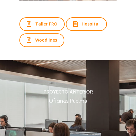
Taller PRO
Hospital
Woodlines
PROYECTO ANTERIOR
Oficinas Puelma