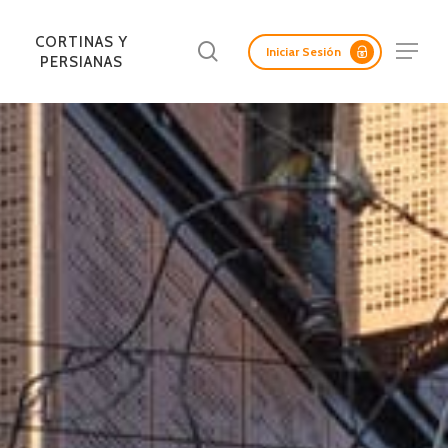
Menu
CORTINAS Y
Buscar
Menu
Iniciar Sesión
PERSIANAS
LAS ACÚSTICAS
ADAS Y
CORTASOLES
PANELES
REV. INTERIORES DE
PANELES SCREEN
FACHADAS DE
ERTAS
RETICULADOS
AISLANTES
MURO
MADERA
LICAS