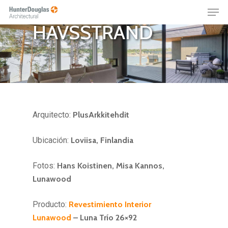
CABIN
Skip
Menu
to
HAVSSTRAND
main
content
Arquitecto:
PlusArkkitehdit
Ubicación:
Loviisa, Finlandia
Fotos:
Hans Koistinen, Misa Kannos,
Lunawood
Producto:
Revestimiento Interior
Lunawood
– Luna Trío 26×92