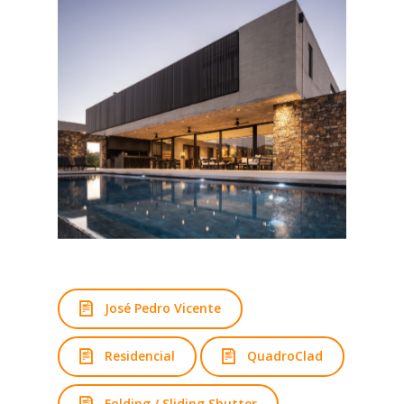
José Pedro Vicente
Residencial
QuadroClad
Folding / Sliding Shutter