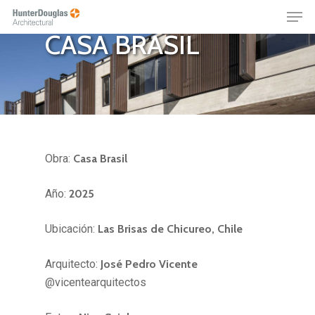
Skip
Menu
RESIDENCIAL
to
CASA BRASIL
main
content
Obra:
Casa Brasil
Año:
2025
Ubicación:
Las Brisas de Chicureo, Chile
Arquitecto:
José Pedro Vicente
@vicentearquitectos