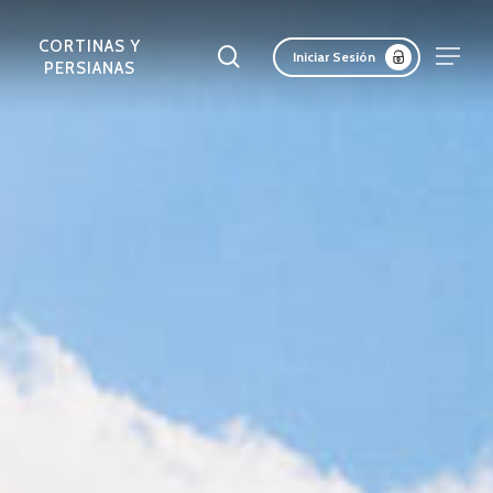
Menu
CORTINAS Y
Buscar
Menu
Iniciar Sesión
PERSIANAS
LAS ACÚSTICAS
ADAS Y
CORTASOLES
PANELES
REV. INTERIORES DE
PANELES SCREEN
FACHADAS DE
ERTAS
RETICULADOS
AISLANTES
MURO
MADERA
LICAS