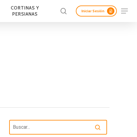
Menu
CORTINAS Y
Buscar
Menu
Iniciar Sesión
PERSIANAS
LAS ACÚSTICAS
ADAS Y
CORTASOLES
PANELES
REV. INTERIORES DE
PANELES SCREEN
FACHADAS DE
ERTAS
RETICULADOS
AISLANTES
MURO
MADERA
LICAS