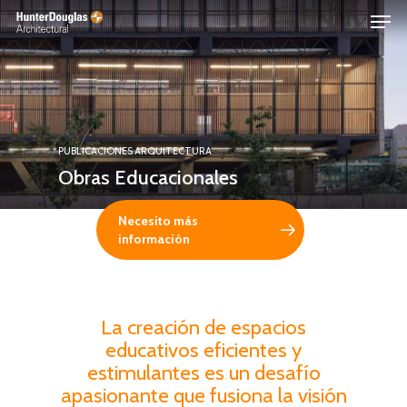
Skip
Menu
to
main
content
PUBLICACIONES
ARQUITECTURA
Obras Educacionales
Necesito más
información
La creación de espacios
educativos eficientes y
estimulantes es un desafío
apasionante que fusiona la visión