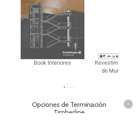
Leed
Book Interiores
Revestimientos I
es
de Muro - Timb
Opciones de Terminación
Timberline
Abanico Interior
Chapas Woodlines