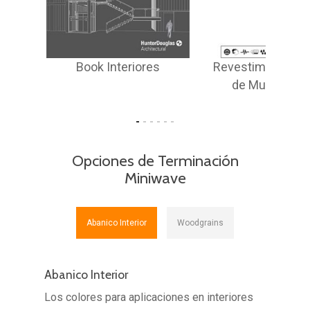
Leed
Book Interiores
Revestimientos I
es
de Muro - Min
Opciones de Terminación
Miniwave
Abanico Interior
Woodgrains
Abanico Interior
Los colores para aplicaciones en interiores