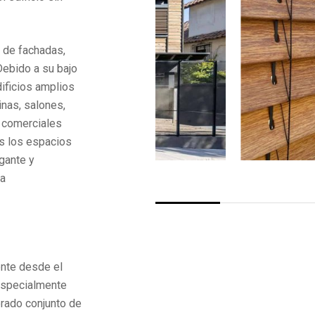
s de fachadas,
 Debido a su bajo
ificios amplios
inas, salones,
s comerciales
os los espacios
gante y
ca
ente desde el
 especialmente
rado conjunto de