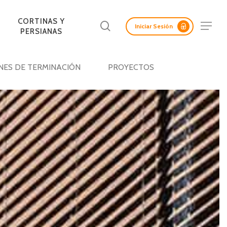
Menu
CORTINAS Y
Buscar
Menu
Iniciar Sesión
PERSIANAS
NES DE TERMINACIÓN
PROYECTOS
LAS ACÚSTICAS
ADAS Y
CORTASOLES
PANELES
REV. INTERIORES DE
PANELES SCREEN
FACHADAS DE
ERTAS
RETICULADOS
AISLANTES
MURO
MADERA
LICAS