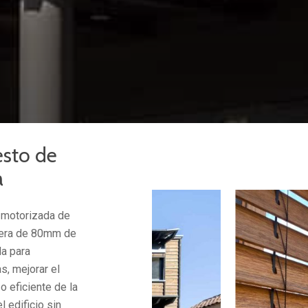
esto de
a
r motorizada de
dera de 80mm de
da para
s, mejorar el
o eficiente de la
l edificio sin