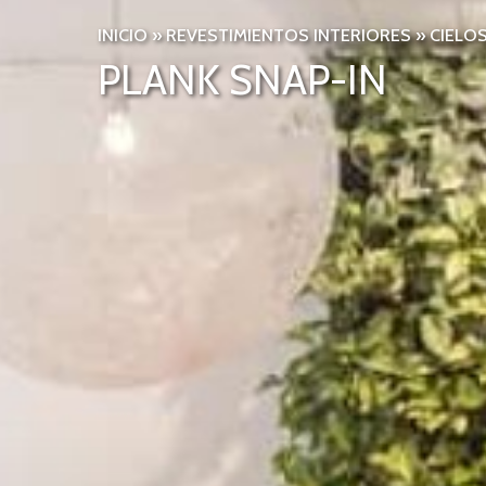
INICIO
»
REVESTIMIENTOS INTERIORES
»
CIELO
PLANK SNAP-IN