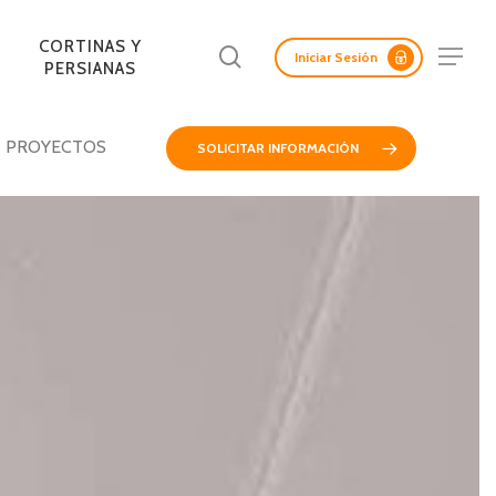
Menu
CORTINAS Y
Buscar
Menu
Iniciar Sesión
PERSIANAS
PROYECTOS
SOLICITAR INFORMACIÓN
LAS ACÚSTICAS
ADAS Y
CORTASOLES
PANELES
REV. INTERIORES DE
PANELES SCREEN
FACHADAS DE
ERTAS
RETICULADOS
AISLANTES
MURO
MADERA
LICAS