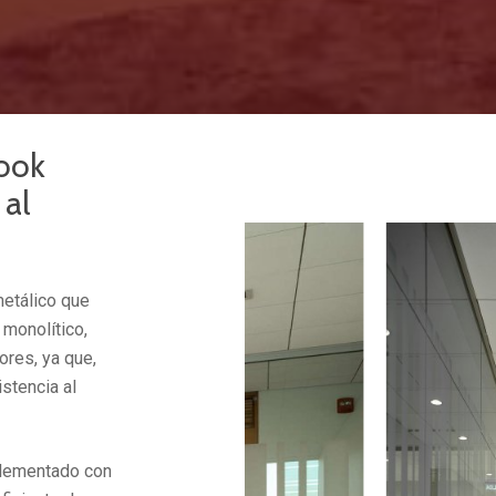
look
 al
etálico que
 monolítico,
ores, ya que,
istencia al
plementado con