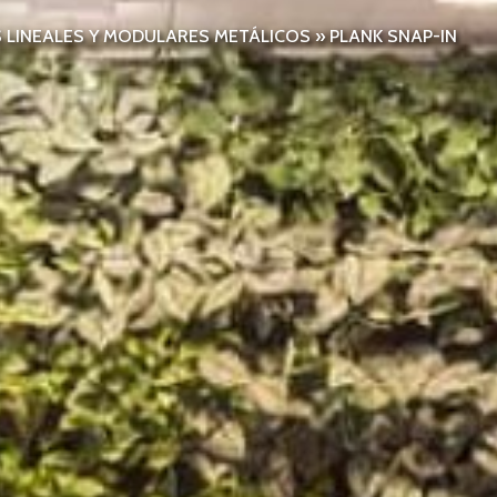
S LINEALES Y MODULARES METÁLICOS
»
PLANK SNAP-IN