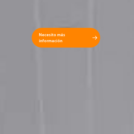
Necesito más
información