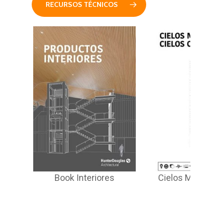
RECURSOS TÉCNICOS
Leed
Book Interiores
Cielos Metálicos
es
300L