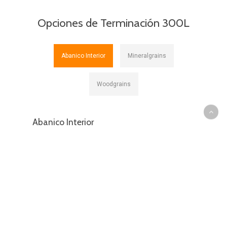
Opciones de Terminación 300L
Abanico Interior
Mineralgrains
Woodgrains
Abanico Interior
Los colores para aplicaciones en interiores
presentan gamas, tonalidades y brillos aptos
para un entorno de diferente intensidad
lumínica, exposición limitada a los rayos
ultravioleta y los diversos agentes
atmosféricos.