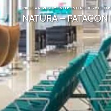
INICIO
»
REVESTIMIENTOS INTERIORES
»
CIELO
NATURA – PATAGONI