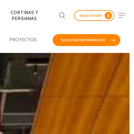
Menu
CORTINAS Y
Buscar
Menu
Iniciar Sesión
PERSIANAS
PROYECTOS
SOLICITAR INFORMACIÓN
LAS ACÚSTICAS
ADAS Y
CORTASOLES
PANELES
REV. INTERIORES DE
PANELES SCREEN
FACHADAS DE
ERTAS
RETICULADOS
AISLANTES
MURO
MADERA
LICAS