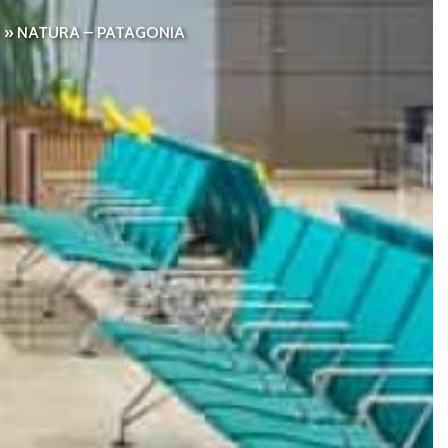
»
NATURA – PATAGONIA