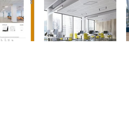
Mineral - Placa
SHP Shaped Diffusers
ntone
ARMSTRONG