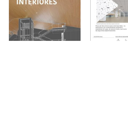
Book Interiores
Cielos de Fibra 
Fashio