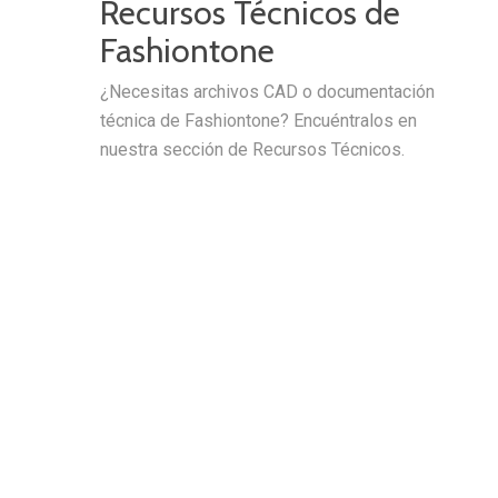
Recursos Técnicos de
Fashiontone
¿Necesitas archivos CAD o documentación
técnica de Fashiontone? Encuéntralos en
nuestra sección de Recursos Técnicos.
RECURSOS TÉCNICOS
usor Cuadrado de
Ficha Certificación Leed
s ARMSTRONG
Productos Interiores