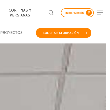
Menu
CORTINAS Y
Buscar
Menu
Iniciar Sesión
PERSIANAS
PROYECTOS
SOLICITAR INFORMACIÓN
LAS ACÚSTICAS
ADAS Y
CORTASOLES
PANELES
REV. INTERIORES DE
PANELES SCREEN
FACHADAS DE
ERTAS
RETICULADOS
AISLANTES
MURO
MADERA
LICAS