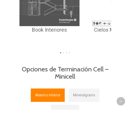
Leed
Book Interiores
Cielos Metálicos
es
Opciones de Terminación Cell –
Minicell
Abanico Interior
Mineralgrains
Woodgrains