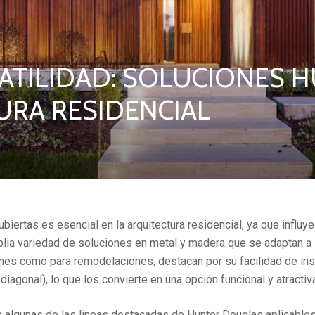
SATILIDAD: SOLUCIONES
URA RESIDENCIAL
ertas es esencial en la arquitectura residencial, ya que influye e
plia variedad de soluciones en metal y madera que se adaptan 
nes como para remodelaciones, destacan por su facilidad de inst
o diagonal), lo que los convierte en una opción funcional y atracti
 algunas de las líneas destacadas de Hunter Douglas aplicables