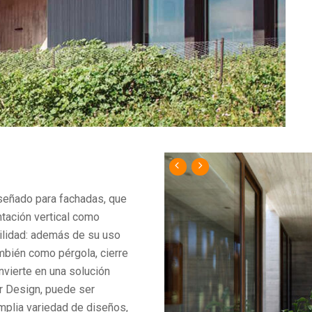
iseñado para fachadas, que
entación vertical como
atilidad: además de su uso
mbién como pérgola, cierre
nvierte en una solución
er Design, puede ser
amplia variedad de diseños,