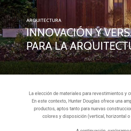
ARQUITECTURA
INNOVACIÓN Y VER
PARA LA ARQUITECT
La elección de materiales para revestimientos y cubi
En este contexto, Hunter Douglas ofrece una am
productos, aptos tanto para nuevas construccio
colores y disposición (vertical, horizontal 
A continuación, exploramos