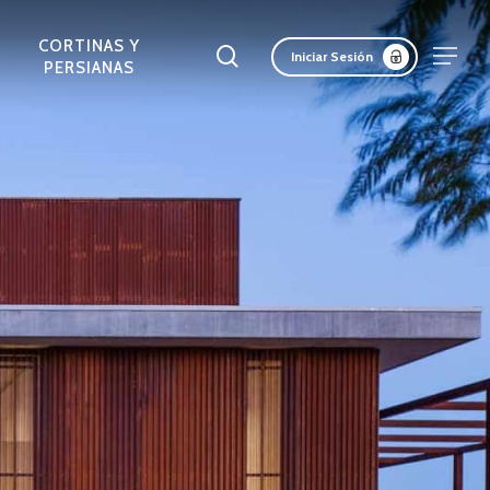
Menu
CORTINAS Y
Buscar
Menu
Iniciar Sesión
PERSIANAS
LAS ACÚSTICAS
ADAS Y
CORTASOLES
PANELES
REV. INTERIORES DE
PANELES SCREEN
FACHADAS DE
ERTAS
RETICULADOS
AISLANTES
MURO
MADERA
LICAS