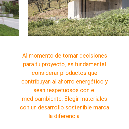
Al momento de tomar decisiones
para tu proyecto, es fundamental
considerar productos que
contribuyan al ahorro energético y
sean respetuosos con el
medioambiente. Elegir materiales
con un desarrollo sostenible marca
la diferencia.