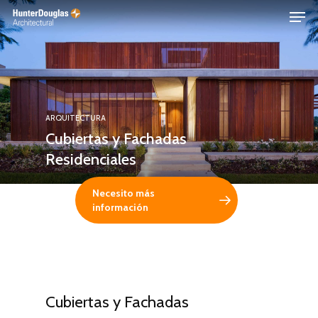
Skip
Menu
to
main
content
ARQUITECTURA
Cubiertas y Fachadas
Residenciales
Necesito más
información
Cubiertas y Fachadas