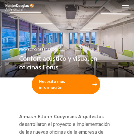
Skip
Menu
to
main
content
PROYECTO DESTACADO
Confort acústico y visual en
oficinas Forus
Necesito más
información
Armas + Elton + Coeymans Arquitectos
desarrollaron el proyecto e implementación
de las nuevas oficinas de la empresa de